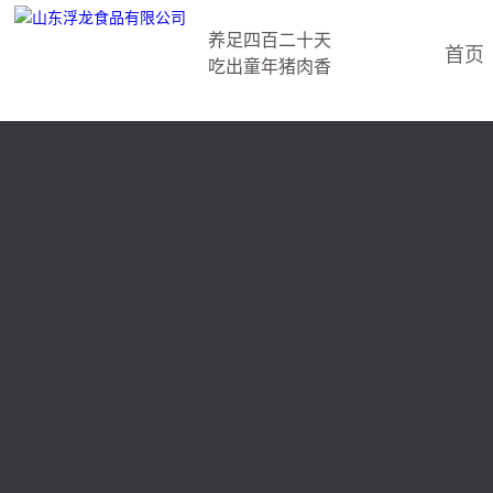
养足四百二十天
首页
吃出童年猪肉香